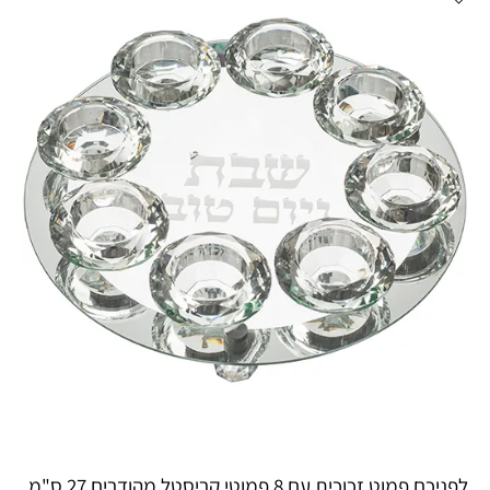
לפניכם פמוט זכוכית עם 8 פמוטי קריסטל מהודרים 27 ס"מ,