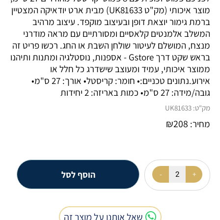
מוצר איכותי (מק"ט UK81633) מבית ארט יודאיקה המצטיין
ברמת גימור יוצאת דופן ובעיצוב מוקפד. עיצוב מרהיב
המשלב אלמנטים קלאסיים ומסורתיים עם מראה מודרני
מנצח, המושלם לעיטור שולחן השבת או החג. רכשו פריט זה
בראש שקט דרך Gstore - אספנות, נוסטלגיה ומתנות ותיהנו
ממוצר איכותי, עמיד ומעוצב שישדרג כל חלל או
אירוע.נתונים טכניים:• חומר: קריסטל• אורך: 27 ס"מ•
גובה/מידה: 27 ס"מ• כמות באריזה: 2 יחידות
מק"ט:
UK81633
₪
208
מחיר:
הוסף לסל
שאל אותנו על מוצר זה