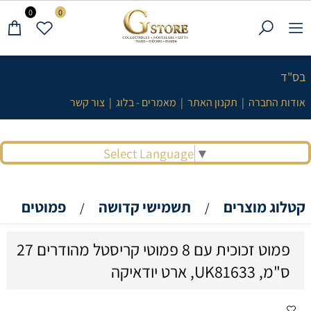
0
0
בס"ד
אודות החברה
|
תקנון האתר
|
מאמרים - בלוג
|
צור קשר
Select Language
▼
קטלוג מוצרים
תשמישי קדושה
פמוטים
/
/
פמוט זכוכית עם 8 פמוטי קריסטל מהודרים 27
ס"מ, UK81633, ארט יודאיקה