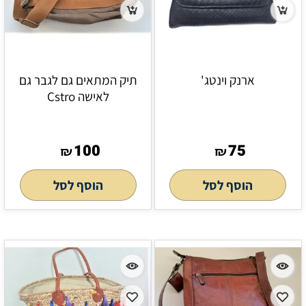
ארנק וינטג'
תיק המתאים גם לגבר גם
לאישה Cstro
100
75
₪
₪
הוסף לסל
הוסף לסל