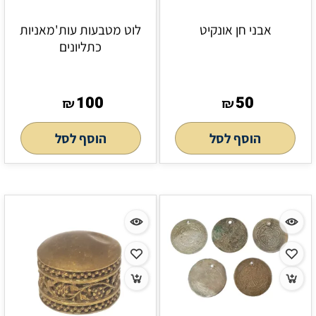
אבני חן אונקיט
לוט מטבעות עות'מאניות
כתליונים
100
50
₪
₪
הוסף לסל
הוסף לסל