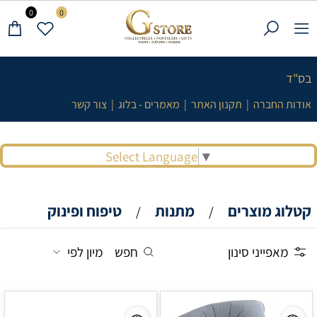
0
0
בס"ד
אודות החברה
|
תקנון האתר
|
מאמרים - בלוג
|
צור קשר
Select Language
▼
קטלוג מוצרים
מתנות
טיפוח ופינוק
/
/
מאפייני סינון
חפש
מיון לפי