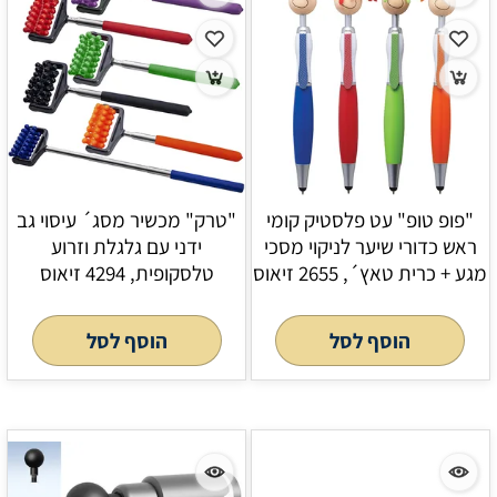
"פופ טופ" עט פלסטיק קומי
"טרק" מכשיר מסג´ עיסוי גב
ראש כדורי שיער לניקוי מסכי
ידני עם גלגלת וזרוע
מגע + כרית טאץ´, 2655 זיאוס
טלסקופית, 4294 זיאוס
הוסף לסל
הוסף לסל