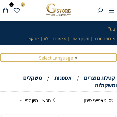
0
0
בס"ד
אודות החברה
|
תקנון האתר
|
מאמרים - בלוג
|
צור קשר
Select Language
▼
קטלוג מוצרים
אספנות
משקלים
/
/
ומשקולות
מאפייני סינון
חפש
מיון לפי