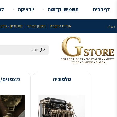
תשמישי קדושה
יודאיקה
לבית
או
עלות מינימלית באתר 100 ש"ח ללא עלות המשלוח
אודות החברה
|
תקנון האתר
|
מאמרים - בלוג
|
צור קשר
טלפוניה
מצפנים/ברומטר