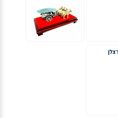
עים
מזרח רחוק