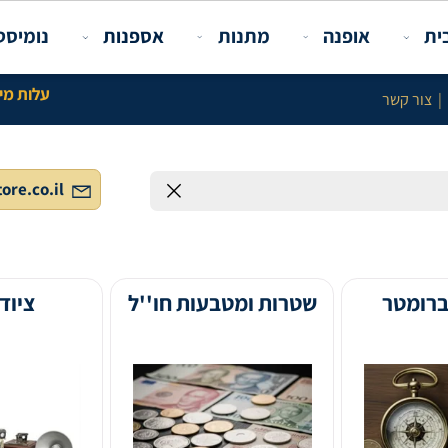
פנה
מתנות
אספנות
נומיסטיקה ו
עלות מינימלית באתר 100 ש"ח לל
info@gstore.co.il
שטרות ומטבעות חו''ל
ציוד צילום