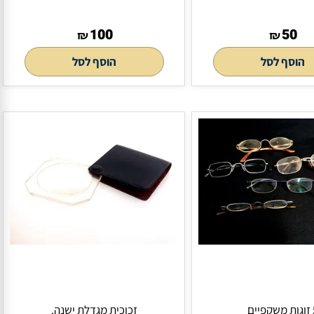
 ישן
נעל מיניאטורית LIMOGES חתום וזוג
נעלים פורצלן
100
₪
₪
לסל
הוסף לסל