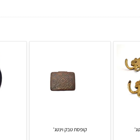
וזכוכית
חפש