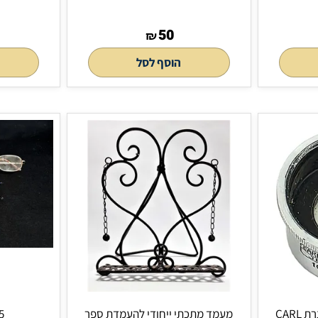
קופסת טבק וינטג'
מנעול
50
50
₪
הוסף לסל
הוסף 