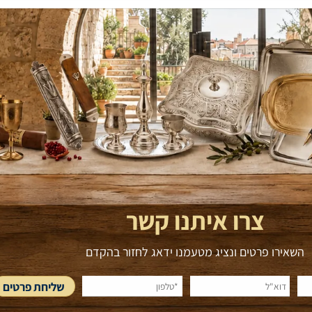
ינטג'
פעמון וינטג'
50
₪
₪
לסל
הוסף לסל