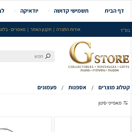
תשמישי קדושה
יודאיקה
לבית
או
עלות מינימלית באתר 100 ש"ח ללא עלות המשלוח
אודות החברה
|
תקנון האתר
|
מאמרים - בלוג
|
צור קשר
אספנות
פעמונים
/