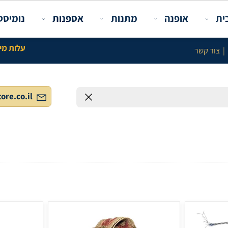
פנה
מתנות
אספנות
נומיסטיקה ו
עלות מינימלית באתר 100 ש"ח לל
info@gstore.co.il
חפש