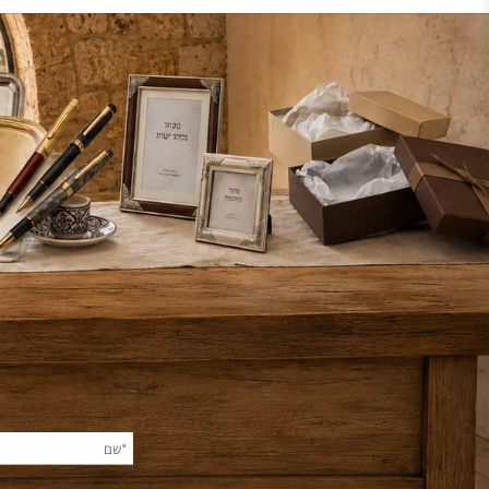
פעמון ישן
פעמון ו
125
250
₪
הוסף לסל
הוסף 