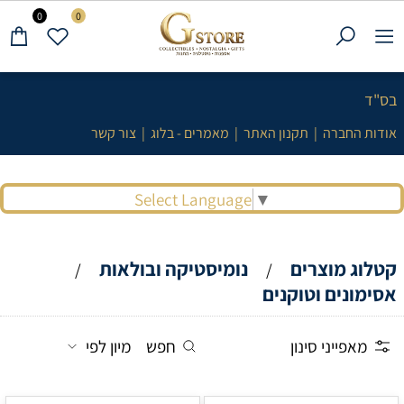
0
0
בס"ד
אודות החברה
|
תקנון האתר
|
מאמרים - בלוג
|
צור קשר
Select Language
▼
קטלוג מוצרים
נומיסטיקה ובולאות
/
/
אסימונים וטוקנים
מאפייני סינון
חפש
מיון לפי