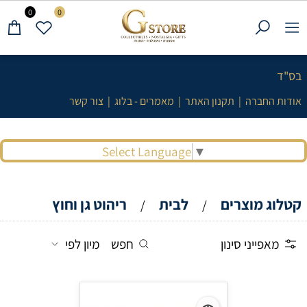
0
0
בס"ד
אודות החברה
|
תקנון האתר
|
מאמרים - בלוג
|
צור קשר
Select Language
▼
קטלוג מוצרים
לבית
ריהוט גן וחוץ
/
/
מאפייני סינון
חפש
מיון לפי