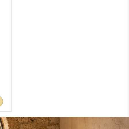
חסיד מנגן 
75
₪
הוסף 