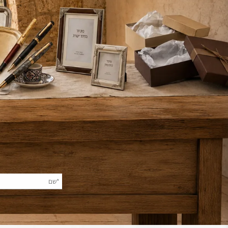
צר
השאירו פרטי