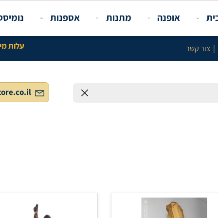
פנה
מתנות
אספנות
נומיסטיקה ו
עלות מינימלית באתר 100 ש"ח לל
info@gstore.co.il
חפש