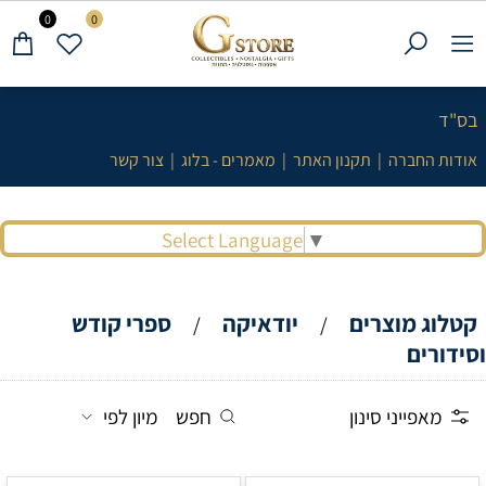
0
0
בס"ד
אודות החברה
|
תקנון האתר
|
מאמרים - בלוג
|
צור קשר
Select Language
▼
קטלוג מוצרים
יודאיקה
ספרי קודש
/
/
וסידורים
מאפייני סינון
חפש
מיון לפי