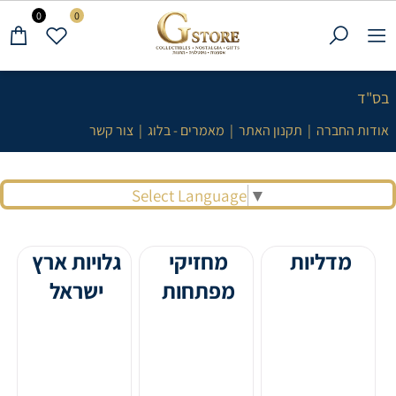
0
0
בס"ד
אודות החברה
|
תקנון האתר
|
מאמרים - בלוג
|
צור קשר
Select Language
▼
מדליות
מחזיקי
גלויות ארץ
מפתחות
ישראל