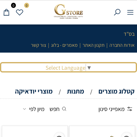
0
0
בס"ד
אודות החברה
|
תקנון האתר
|
מאמרים - בלוג
|
צור קשר
Select Language
▼
קטלוג מוצרים
מתנות
מוצרי יודאיקה
/
/
מאפייני סינון
חפש
מיון לפי