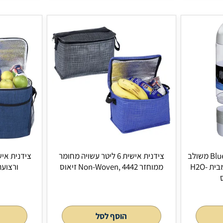
ערכת כלים רב תכליתי במארז פלסטיק
ציד
קשיח בעיצוב גלגל צמיג, 4197 זיאוס
ורצועת נשיאה, 4340 זיא
הוסף לסל
הוסף 