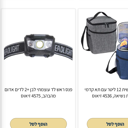
נית אישית 8 ליטר עם תא קדמי
"צ´אי" בקבוק ספורט פלסטי 650 מ"ל
וס
עם פילטר לחליטת תה מבית H2O-Pro,
4320 זיאוס
לסל
הוסף לסל