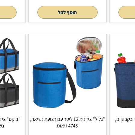
פאוץ´ מותן לספורט ונסיעות, 4721 זיאוס
מבית H2O-Pro, 4750 זיאוס
הוסף לסל
הוסף 