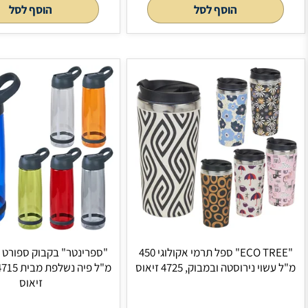
ספל תרמי PP דופן כפולה 300 מ"ל עמיד
"וייב" ספל תרמי נירוסטה 500 מ"ל מבית
H2O-Pro, 4541 זיאוס
לסל
הוסף לסל