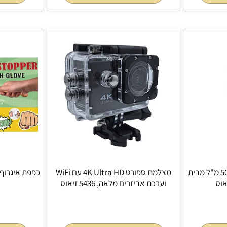
צידנית אישית 6 ליטר עשויה מחומר
צי
ממוחזר Non-Woven, 4442 זיאוס
ורצועת נשיאה, 4536 זיא
הוסף לסל
הוסף 