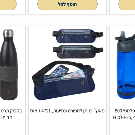
מצלמת ספורט 4K Ultra HD עם WiFi
כפפת איגרוף - הפתרו
וערכת אביזרים מלאה, 5436 זיאוס
4652 זיאוס
הוסף לסל
הוסף 