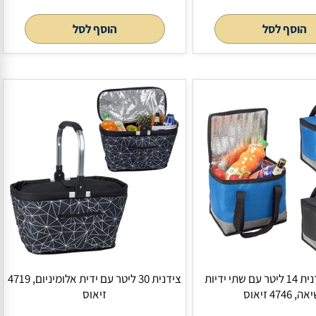
בקבוק תרמי נירוסטה חם / קר 750 מ"ל
"דיקאן" תיק גב למחשב נייד עד 15.6
אינץ´ עם יציאת USB לטעינה ניידים,
4734 זיאוס
לסל
הוסף לסל