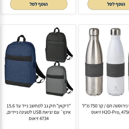
ן המושלם לנחירות,
בקבוק תרמי נירוסטה חם / קר 540 מ"ל
מבית H2O-Pro, 4694 זיאוס
לסל
הוסף לסל