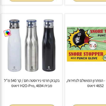
דנית אישית 12 ליטר עם תא קדמי
פנס ראש לד עוצמתי לבן +2 לדים אדום
וס
מהבהב, 4575 זיאוס
לסל
הוסף לסל