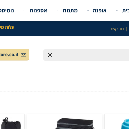
פנה
מתנות
אספנות
נומיסטיקה ו
עלות מינימלית באתר 100 ש"ח לל
info@gstore.co.il
חפש