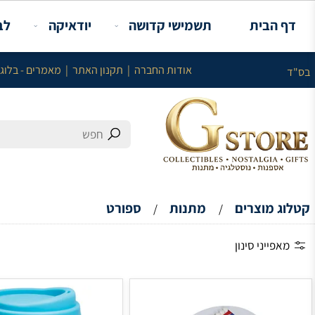
תשמישי קדושה
יודאיקה
לבית
או
עלות מינימלית באתר 100 ש"ח ללא עלות המשלוח
אודות החברה
|
תקנון האתר
|
מאמרים - בלוג
|
צור קשר
מתנות
ספורט
/