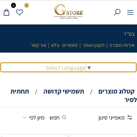
0
0
בס"ד
אודות החברה
|
תקנון האתר
|
מאמרים - בלוג
|
צור קשר
Select Language
▼
קטלוג מוצרים
תשמישי קדושה
תחתית
/
/
לסיר
מאפייני סינון
חפש
מיון לפי