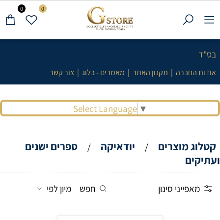
0
0
בס"ד
אודות החברה
|
תקנון האתר
|
מאמרים - בלוג
|
צור קשר
Select Language
▼
קטלוג מוצרים
יודאיקה
ספרים ישנים
/
/
ועתיקים
מאפייני סינון
חפש
מיון לפי