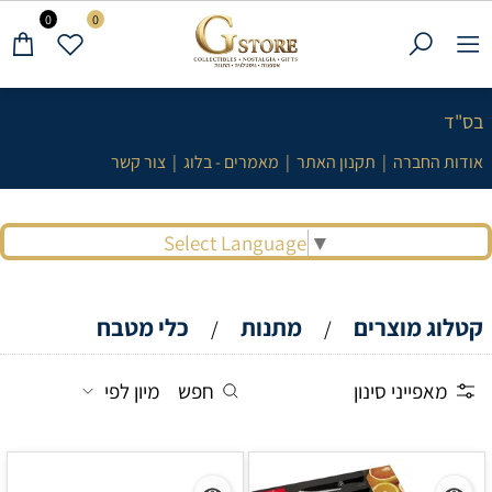
0
0
בס"ד
אודות החברה
|
תקנון האתר
|
מאמרים - בלוג
|
צור קשר
Select Language
▼
קטלוג מוצרים
מתנות
כלי מטבח
/
/
מאפייני סינון
חפש
מיון לפי