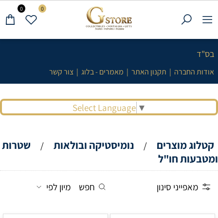
0
0
בס"ד
אודות החברה
|
תקנון האתר
|
מאמרים - בלוג
|
צור קשר
Select Language
▼
קטלוג מוצרים
נומיסטיקה ובולאות
שטרות
/
/
ומטבעות חו"ל
מאפייני סינון
חפש
מיון לפי