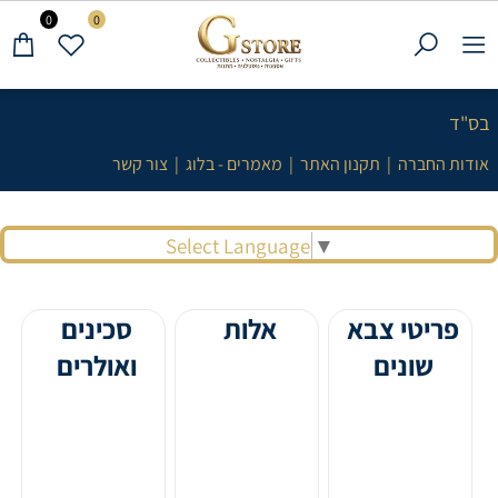
0
0
בס"ד
אודות החברה
|
תקנון האתר
|
מאמרים - בלוג
|
צור קשר
Select Language
▼
פריטי צבא
אלות
סכינים
שונים
ואולרים