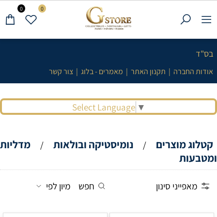
0
0
בס"ד
אודות החברה
|
תקנון האתר
|
מאמרים - בלוג
|
צור קשר
Select Language
▼
קטלוג מוצרים
נומיסטיקה ובולאות
מדליות
/
/
ומטבעות
מאפייני סינון
חפש
מיון לפי