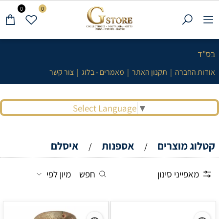
0
0
בס"ד
אודות החברה
|
תקנון האתר
|
מאמרים - בלוג
|
צור קשר
Select Language
▼
קטלוג מוצרים
אספנות
איסלם
/
/
מאפייני סינון
חפש
מיון לפי