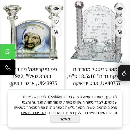
✕
פמוטי קריסטל מהודרים
פמוטי קריסטל מהודרים
"הדלקת נרות" 18.5x16 ס"מ,
"באבא סאלי" 19X2,
UK40757, ארט יודאיקה
UK43975, ארט יודאיקה
לידיעתך, באתרנו נעשה שימוש בקבצי Cookies, לרבות של צדדים
132
94
₪
₪
שלישיים, לצורך ניתוח השימוש באתר, שיפור חוויית הגלישה והצגת
פרסום מותאם אישית. המשך גלישה באתר מהווה את הסכמתך לשימוש
זה. לפרטים נוספים ניתן לעיין במדיניות הפרטיות.
מדיניות הפרטיות
הוסף לסל
הוסף לסל
מאשר