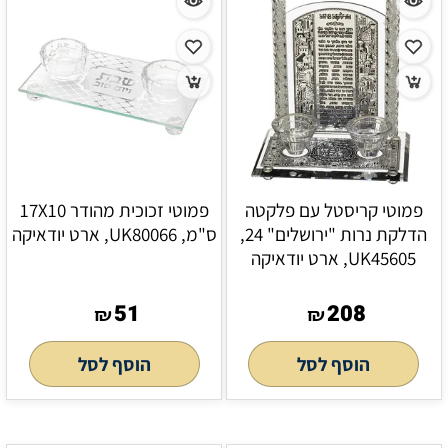
פמוטי קריסטל עם פלקטה
פמוטי זכוכית מהודר 17X10
הדלקת נרות "ירושלים" 24,
ס"מ, UK80066, ארט יודאיקה
UK45605, ארט יודאיקה
51
208
₪
₪
הוסף לסל
הוסף לסל