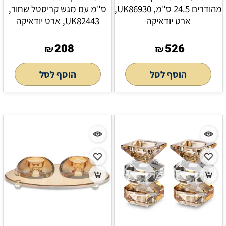
מהודרים 24.5 ס"מ, UK86930,
ס"מ עם מגש קריסטל שחור,
ארט יודאיקה
UK82443, ארט יודאיקה
208
526
₪
₪
הוסף לסל
הוסף לסל