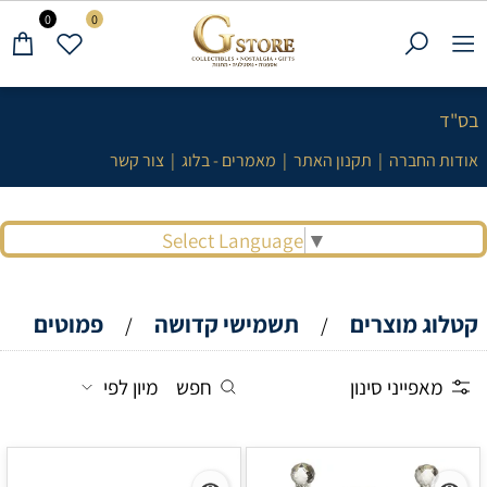
0
0
בס"ד
אודות החברה
|
תקנון האתר
|
מאמרים - בלוג
|
צור קשר
Select Language
▼
קטלוג מוצרים
תשמישי קדושה
פמוטים
/
/
מאפייני סינון
חפש
מיון לפי