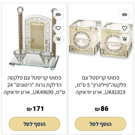
פמוטי קריסטל עם
פמוטי קריסטל עם פלקטה
פלקטה"פיליגרין" 5 ס"מ,
הדלקת נרות "רימונים" 24
UK81819, ארט יודאיקה
ס"מ, UK49699, ארט יודאיקה
171
86
₪
₪
הוסף לסל
הוסף לסל