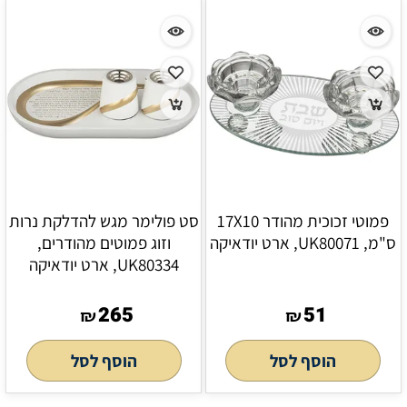
פמוטי זכוכית מהודר 17X10
סט פולימר מגש להדלקת נרות
ס"מ, UK80071, ארט יודאיקה
וזוג פמוטים מהודרים,
UK80334, ארט יודאיקה
265
51
₪
₪
הוסף לסל
הוסף לסל