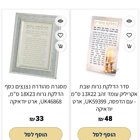
סדר הדלקת נרות שבת
מסגרת מהודרת נצנצים כסף
אקריליק עומד זהב 13X22 ס"מ
הדלקת נרות 18X23 ס"מ,
- עם הדפסה, UK59399, ארט
UK46868, ארט יודאיקה
יודאיקה
33
48
₪
₪
הוסף לסל
הוסף לסל