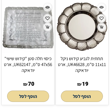
תחתית לגביע קידוש ניקל
כיסוי חלה סטן "קידוש שישי"
11x11 ס"מ, UK46628, ארט
47x56 ס"מ, UK62147, ארט
יודאיקה
יודאיקה
70
19
₪
₪
הוסף לסל
הוסף לסל