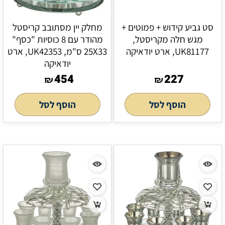
סט גביע קידוש + פמוטים +
מחלק יין מסתובב קריסטל
מגש חלה מקריסטל,
מהודר עם 8 כוסיות "כסף"
UK81177, ארט יודאיקה
25X33 ס"מ, UK42353, ארט
יודאיקה
454
227
₪
₪
הוסף לסל
הוסף לסל