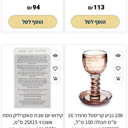
94
113
₪
₪
הוסף לסל
הוסף לסל
108 גביע קריסטל מהודר 16
קידוש יום שבת מאקריליק נוסח
ס"מ תכולה 100 מ"ל,
אשכנזי 25X15 ס"מ,