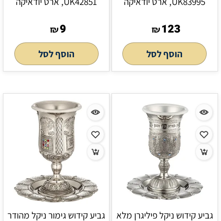
UK83995, ארט יודאיקה
UK42851, ארט יודאיקה
9
123
₪
₪
הוסף לסל
הוסף לסל
גביע קידוש ניקל פיליגרן מלא
גביע קידוש גימור ניקל מהודר