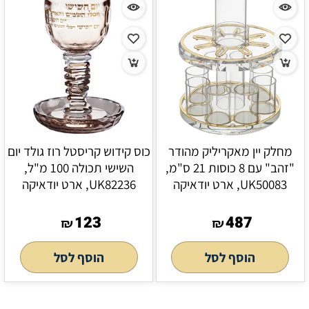
מחלק יין מאקריליק מהודר
כוס קידוש קריסטל רוז גולד יום
"זהב" עם 8 כוסות 21 ס"מ,
השישי תכולה 100 מ"ל,
UK50083, ארט יודאיקה
UK82236, ארט יודאיקה
123
487
₪
₪
הוסף לסל
הוסף לסל