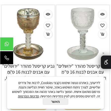
✕
גביע קריסטל מהודר "ירושלים"
גביע קריסטל מהודר "ירושלים"
עם אבנים לבנות 16 ס"מ
עם אבנים לבנות 16 ס"מ
תכולה 100 מ"ל, UK41087,
תכולה 100 מ"ל, UK40493,
לידיעתך, באתרנו נעשה שימוש בקבצי Cookies, לרבות של צדדים
ארט יודאיקה
ארט יודאיקה
שלישיים, לצורך ניתוח השימוש באתר, שיפור חוויית הגלישה והצגת
76
123
₪
₪
פרסום מותאם אישית. המשך גלישה באתר מהווה את הסכמתך לשימוש
זה. לפרטים נוספים ניתן לעיין במדיניות הפרטיות.
מדיניות הפרטיות
מאשר
הוסף לסל
הוסף לסל