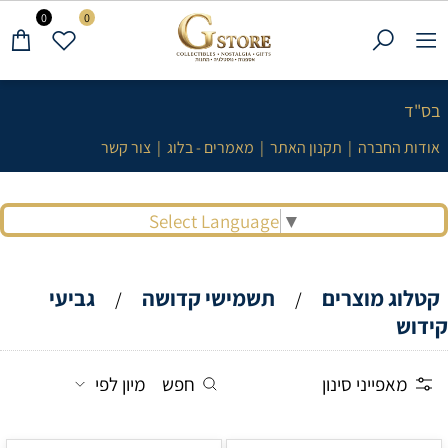
0
0
בס"ד
אודות החברה
|
תקנון האתר
|
מאמרים - בלוג
|
צור קשר
Select Language
▼
קטלוג מוצרים
תשמישי קדושה
גביעי
/
/
קידוש
מאפייני סינון
חפש
מיון לפי