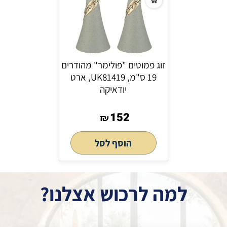
זוג פמוטים "פולימר" מהודרים
19 ס"מ, UK81419, ארט
יודאיקה
152
₪
הוסף לסל
למה לרכוש אצלנו?