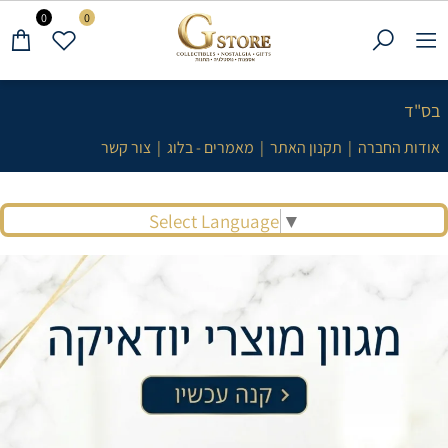
0
0
בס"ד
אודות החברה
|
תקנון האתר
|
מאמרים - בלוג
|
צור קשר
Select Language
▼