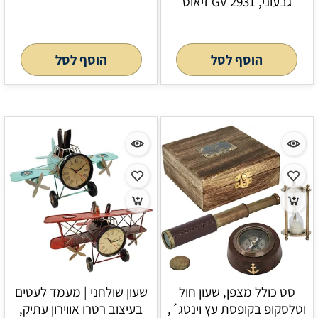
גבעוני, GV 2931 זיאוס
הוסף לסל
הוסף לסל
סט כולל מצפן, שעון חול
שעון שולחני | מעמד לעטים
וטלסקופ בקופסת עץ וינטג´,
בעיצוב רטרו אווירון עתיק,