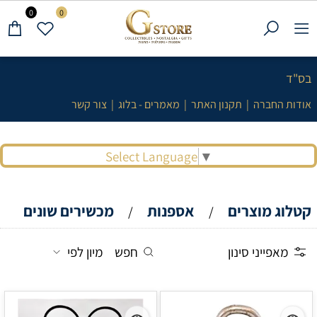
0
0
בס"ד
אודות החברה
|
תקנון האתר
|
מאמרים - בלוג
|
צור קשר
Select Language
▼
קטלוג מוצרים
אספנות
מכשירים שונים
/
/
מאפייני סינון
חפש
מיון לפי