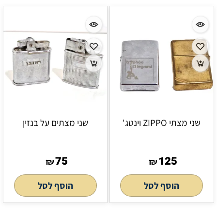
שני מצתי ZIPPO וינטג'
שני מצתים על בנזין
75
125
₪
₪
הוסף לסל
הוסף לסל