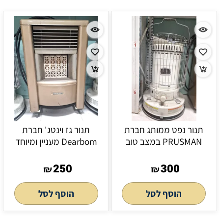
תנור נפט ממותג חברת
תנור גז וינטג' חברת
PRUSMAN במצב טוב
Dearbom מעניין ומיוחד
250
300
₪
₪
הוסף לסל
הוסף לסל