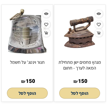
מגהץ פחמים ישן מתחילת
תנור וינטג' על חשמל
המאה לערך - חתום
150
150
₪
₪
הוסף לסל
הוסף לסל