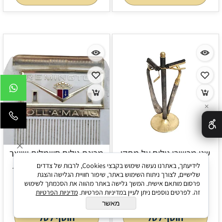
✕
שני מכשירי גילוח על מתקן
מכונת גילוח חשמלית שיוצר
מהודר וינטג'
בסוף שנות ה-50 ובתחילת
לידיעתך, באתרנו נעשה שימוש בקבצי Cookies, לרבות של צדדים
שלישיים, לצורך ניתוח השימוש באתר, שיפור חוויית הגלישה והצגת
שנות ה-60 בארה"ב
פרסום מותאם אישית. המשך גלישה באתר מהווה את הסכמתך לשימוש
50
50
₪
₪
זה. לפרטים נוספים ניתן לעיין במדיניות הפרטיות.
מדיניות הפרטיות
מאשר
הוסף לסל
הוסף לסל