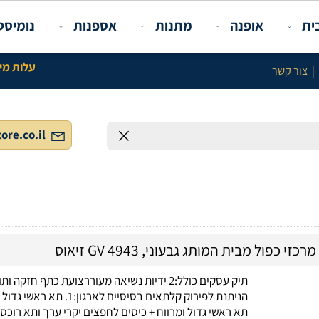
פנה
מתנות
אספנות
נומיסטיקה ו
עלות מינימלית באתר 100 ש"ח לל
info@gstore.co.il
תיק עסקים כולל:2 ידיות נשיאה מעוררצועת כתף חזקה ותומכת