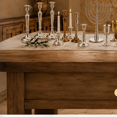
גבעוני, GV 5292 זיאוס
לסל
הוסף לסל