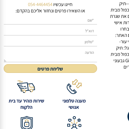
שאל אותנו על מוצר זה
הניתנת לפירוק קלתאים בסיסיים לארגון:1. תא ראשי גדול ומרווח2.
סן
מעוניינים בפרטים נוספים
חייגו עכשיו
054-4464454
ל מבית
או השאירו פרטים ונחזור אליכם בהקדם:
רת
י
ל מבית
Givo גבעוני
מענה טלפוני
שירות מהיר עד בית