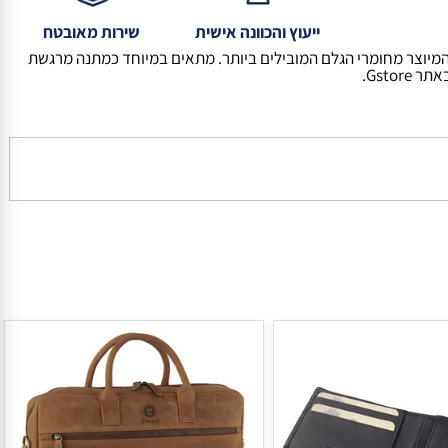
אנושי
הלקוח
ייעוץ והכוונה אישית
שירות מאובטח
תיק עסקים עור איכותי למחשב נייד עד 17.3 אינץ´, תא מרכזי כפול מבית המותג גבעוני, GV 4943 זיאוס, המיוצר מחומרי הגלם המובילים ביותר. מתאים במיוחד כמתנה מרגשת