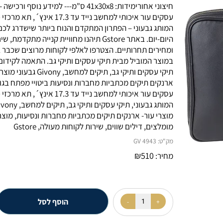
תא ראשי גדול ומרווח + כיסים לחפצים יקרי ערך ותא רוכסןתא רוכ
חיצוני אחורימידות: 41x30x8 ס"מ--- למידע נוסף ורכישה ---תיק
עסקים עור איכותי למחשב נייד עד 17.3 אינץ´, תא מרכזי כפו
המותג גבעוני – הפתרון המתקדם והנוח ביותר שישדרג לכם את שג
היום-יום. באתר Gstore תיהנו מחוויית קנייה מתקדמת, שירות איש
ומחירים תחרותיים. הצטרפו לאלפי לקוחות מרוצים שכבר בחרו
במוצר המוביל מבית תיקי עסקים ותיקי גב. התאמה לקידום האתר:
תיקי עסקים ותיקי גב, תיקים למחשב, Givony גבעוני מוצרי עור-
ארנקים תיקים מכתביות מחברות ונסיעות ביטויי מפתח בגוגל: תיק
עסקים עור איכותי למחשב נייד עד 17.3 אינץ´, תא מרכזי כפו
המותג גבעוני, תיקי עסקים ותיקי גב, תיקים למחשב, ny
מוצרי עור- ארנקים תיקים מכתביות מחברות ונסיעות, מוצרים
מומלצים, דילים שווים, שירות לקוחות מעולה, Gstore
מק"ט:
GV 4943
₪
510
מחיר: