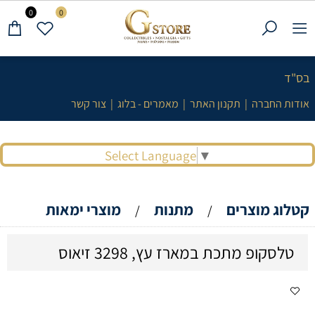
0
0
בס"ד
אודות החברה
|
תקנון האתר
|
מאמרים - בלוג
|
צור קשר
Select Language
▼
קטלוג מוצרים
מתנות
מוצרי ימאות
/
/
טלסקופ מתכת במארז עץ, 3298 זיאוס