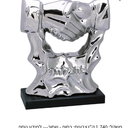
משקל: 1.740 ק"גצבעים: כסוף - שחור--- למידע נוסף