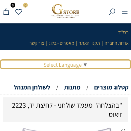
0
0
בס"ד
אודות החברה
|
תקנון האתר
|
מאמרים - בלוג
|
צור קשר
Select Language
▼
קטלוג מוצרים
מתנות
לשולחן המנהל
/
/
"בהצלחה" מעמד שולחני - לחיצת יד, 2223
זיאוס