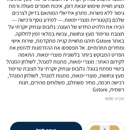
מציע חוויית שימוש יוצאת דופן, איכות חומרים מעולה ורמת
גימור ללא פשרות. פתרון אידיאלי המותאם בדיוק לצרכים
שלכם בקטגוריית מוצרי ימאות.--- למידע נוסף ורכישה ---
הכירו את הלהיט החדש של העונה: גלובוס ענתיק יוקרתי על
חצובת טריפוד מעץ ונחושת, עכשיו במלאי זמין לחלוקה.
באתר Gstore תיהנו מחוויית קנייה מתקדמת, שירות אישי
ומחירים תחרותיים. אל תפספסו את ההזדמנות להזמין את
הפריט המבוקש ביותר בלשונית מוצרי ימאות. התאמה
לקידום האתר: מוצרי ימאות, מתנות למנהל, לשולחן המנהל
ביטויי מפתח בגוגל: גלובוס ענתיק יוקרתי על חצובת טריפוד
מעץ ונחושת, מוצרי ימאות, מתנות למנהל, לשולחן המנהל,
רכישה חכמה, מחיר משתלם, משלוחים מהירים, חנות
רשמית, Gstore
מק"ט:
4590