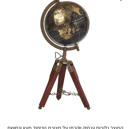
המוצר גלובוס ענתיק יוקרתי על חצובת טריפוד מעץ ונחושת