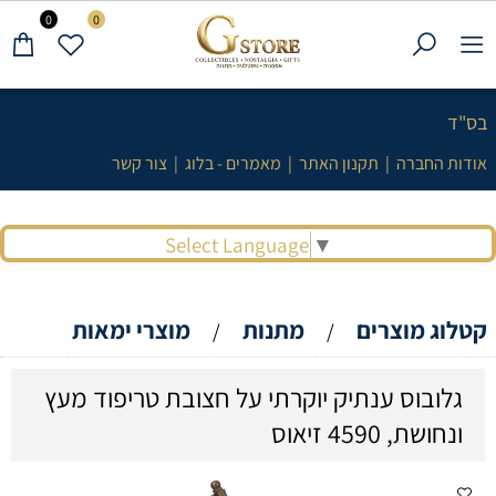
0
0
בס"ד
אודות החברה
|
תקנון האתר
|
מאמרים - בלוג
|
צור קשר
Select Language
▼
קטלוג מוצרים
מתנות
מוצרי ימאות
/
/
גלובוס ענתיק יוקרתי על חצובת טריפוד מעץ
ונחושת, 4590 זיאוס